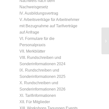
Nachweis nach dem
Nachweisgesetz
IV. Ausbildungsvertrag
V. Arbeitsverträge für Arbeitnehmer
mit Bezugnahme auf Tarifverträge
auf Anfrage
VI. Formulare für die
Pf
Pf
Personalpraxis
VII. Merkblätter
VIII. Rundschreiben und
Sonderinformationen 2024
IX. Rundschreiben und
Sonderinformationen 2025
X. Rundschreiben und
Sonderinformationen 2026
XI. Tarifinformationen
XII. Für Mitglieder
XIII. Workshops Tagungen Events