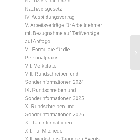
Nachweis nach dem
Nachweisgesetz
IV. Ausbildungsvertrag
V. Arbeitsverträge für Arbeitnehmer
mit Bezugnahme auf Tarifverträge
auf Anfrage
VI. Formulare für die
R
Personalpraxis
VII. Merkblätter
VIII. Rundschreiben und
Sonderinformationen 2024
IX. Rundschreiben und
Sonderinformationen 2025
X. Rundschreiben und
Sonderinformationen 2026
XI. Tarifinformationen
XII. Für Mitglieder
XIII. Workshops Tagungen Events