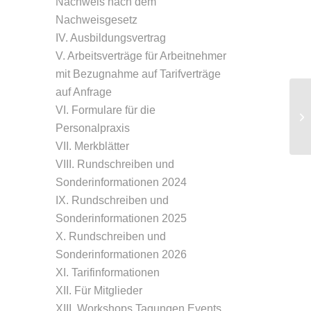
Nachweis nach dem
Nachweisgesetz
IV. Ausbildungsvertrag
V. Arbeitsverträge für Arbeitnehmer
mit Bezugnahme auf Tarifverträge
auf Anfrage
VI. Formulare für die
Ta
Personalpraxis
VII. Merkblätter
VIII. Rundschreiben und
Sonderinformationen 2024
IX. Rundschreiben und
Sonderinformationen 2025
X. Rundschreiben und
Sonderinformationen 2026
XI. Tarifinformationen
XII. Für Mitglieder
XIII. Workshops Tagungen Events