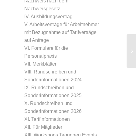
Nachweis nach dem
Nachweisgesetz
IV. Ausbildungsvertrag
V. Arbeitsverträge für Arbeitnehmer
mit Bezugnahme auf Tarifverträge
auf Anfrage
Pe
VI. Formulare für die
Be
Personalpraxis
St
VII. Merkblätter
VIII. Rundschreiben und
Sonderinformationen 2024
IX. Rundschreiben und
Sonderinformationen 2025
X. Rundschreiben und
Sonderinformationen 2026
XI. Tarifinformationen
XII. Für Mitglieder
XIII. Workshops Tagungen Events